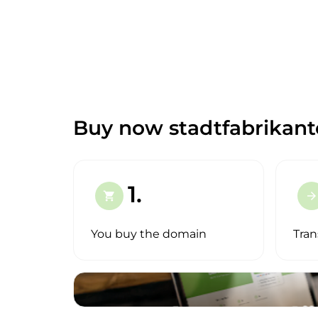
Buy now stadtfabrikant
1.
shopping_cart
arrow_forward
You buy the domain
Tran