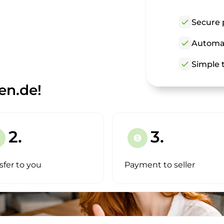
check
Secure 
check
Automat
check
Simple t
en.de!
2.
3.
paid
sfer to you
Payment to seller