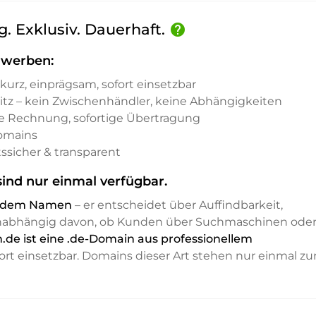
g. Exklusiv. Dauerhaft.
help
rwerben:
kurz, einprägsam, sofort einsetzbar
sitz – kein Zwischenhändler, keine Abhängigkeiten
e Rechnung, sofortige Übertragung
Domains
ssicher & transparent
ind nur einmal verfügbar.
it dem Namen
– er entscheidet über Auffindbarkeit,
unabhängig davon, ob Kunden über Suchmaschinen ode
.de ist eine .de-Domain aus professionellem
ort einsetzbar. Domains dieser Art stehen nur einmal zu