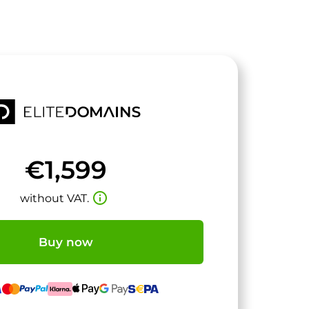
€1,599
info_outline
without VAT.
Buy now