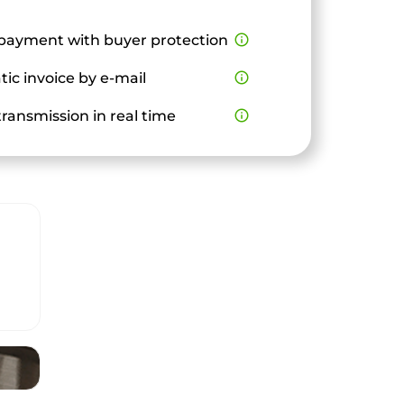
payment with buyer protection
info_outline
ic invoice by e-mail
info_outline
ransmission in real time
info_outline